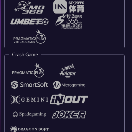
Crash Game