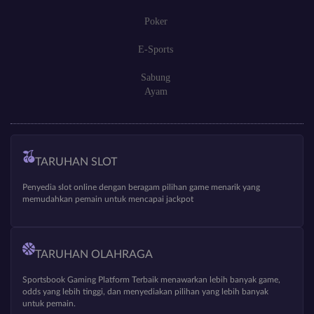
Poker
E-Sports
Sabung
Ayam
TARUHAN SLOT
Penyedia slot online dengan beragam pilihan game menarik yang
memudahkan pemain untuk mencapai jackpot
TARUHAN OLAHRAGA
Sportsbook Gaming Platform Terbaik menawarkan lebih banyak game,
odds yang lebih tinggi, dan menyediakan pilihan yang lebih banyak
untuk pemain.