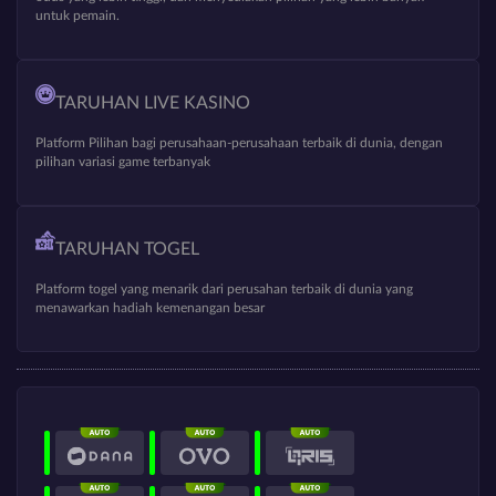
untuk pemain.
TARUHAN LIVE KASINO
Platform Pilihan bagi perusahaan-perusahaan terbaik di dunia, dengan
pilihan variasi game terbanyak
TARUHAN TOGEL
Platform togel yang menarik dari perusahan terbaik di dunia yang
menawarkan hadiah kemenangan besar