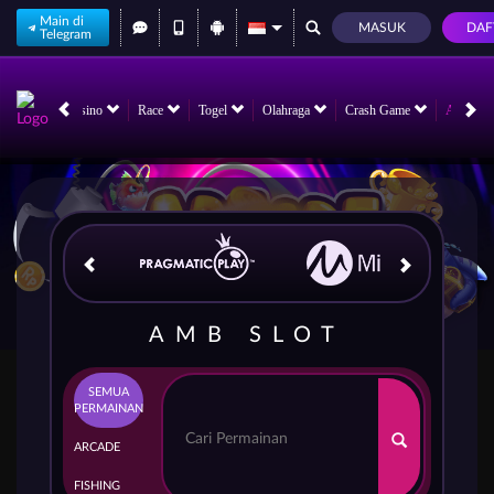
Main di
MASUK
DAF
Telegram
ts
Live Casino
Race
Togel
Olahraga
Crash Game
Arcade
AMB SLOT
SEMUA
PERMAINAN
ARCADE
FISHING