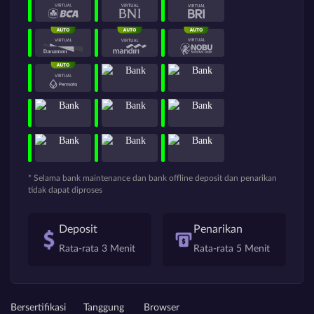
* Selama bank maintenance dan bank offline deposit dan penarikan
tidak dapat diproses
Deposit
Penarikan
Rata-rata 3 Menit
Rata-rata 5 Menit
Bersertifikasi
Tanggung
Browser