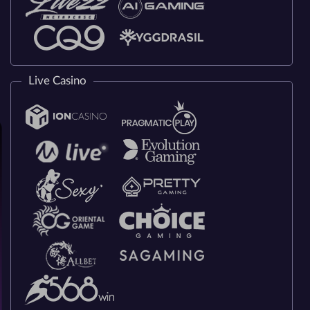
Live Casino