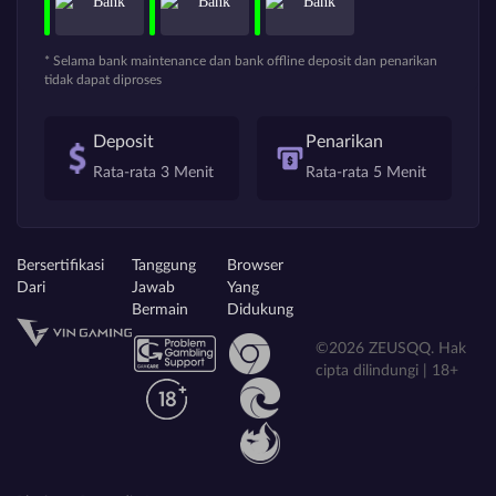
* Selama bank maintenance dan bank offline deposit dan penarikan
tidak dapat diproses
Deposit
Penarikan
Rata-rata 3 Menit
Rata-rata 5 Menit
Bersertifikasi
Tanggung
Browser
Dari
Jawab
Yang
Bermain
Didukung
©2026 ZEUSQQ. Hak
cipta dilindungi | 18+