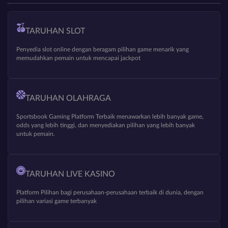
TARUHAN SLOT
Penyedia slot online dengan beragam pilihan game menarik yang
memudahkan pemain untuk mencapai jackpot
TARUHAN OLAHRAGA
Sportsbook Gaming Platform Terbaik menawarkan lebih banyak game,
odds yang lebih tinggi, dan menyediakan pilihan yang lebih banyak
untuk pemain.
TARUHAN LIVE KASINO
Platform Pilihan bagi perusahaan-perusahaan terbaik di dunia, dengan
pilihan variasi game terbanyak