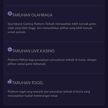
TARUHAN OLAHRAGA
Sportsbook Gaming Platform Terbaik menawarkan lebih banyak game,
odds yang lebih tinggi, dan menyediakan pilihan yang lebih banyak
untuk pemain.
TARUHAN LIVE KASINO
Platform Pilihan bagi perusahaan-perusahaan terbaik di dunia, dengan
pilihan variasi game terbanyak
TARUHAN TOGEL
Platform togel yang menarik dari perusahan terbaik di dunia yang
menawarkan hadiah kemenangan besar