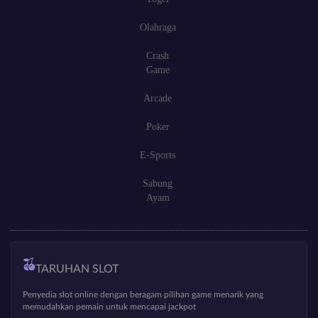
Olahraga
Crash
Game
Arcade
Poker
E-Sports
Sabung
Ayam
TARUHAN SLOT
Penyedia slot online dengan beragam pilihan game menarik yang
memudahkan pemain untuk mencapai jackpot