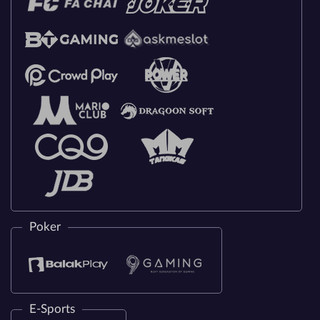
Poker
E-Sports