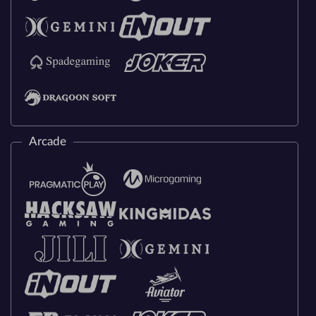
Arcade