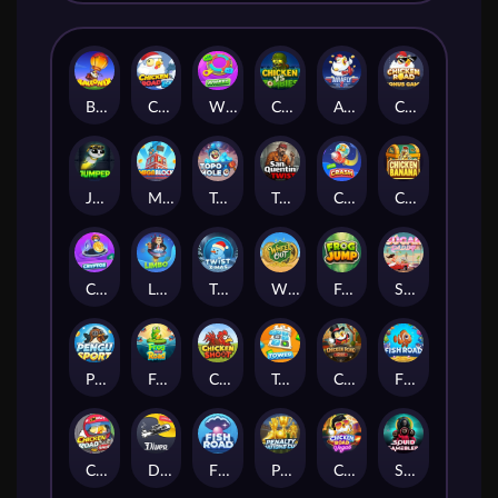
BalloniX
Chicken Road Ice
Wheel
Chicken vs Zombies
AVIA FLY 2
Chicken Road Bonus
Jumper
MegaBlock
Topo Mole
Twist San Quentin
Crash
Chicken Banana
Cryptos
Limbo
Twist X-mas
Wheel Out
Frog Jump
SugarDaddy
Pengu Sport
Frog Road
Chicken Shoot
Tower
Chicken Road Gold
Fish Road
Chicken Road Race
Diver
Fish Boom
Penalty Nations Cup
Chicken Road Vegas
Squid Gamebler