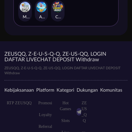
Mine Slot
AviaFly
Cricket Road
ZEUSQQ, Z-E-U-S-Q-Q, ZE-US-QQ, LOGIN
DAFTAR LIVECHAT DEPOSIT Withdraw
ZEUSQQ, Z-E-U-S-Q-Q, ZE-US-QQ, LOGIN DAFTAR LIVECHAT DEPOSIT
Withdraw
Kebijaksanaan
Platform
Kategori
Dukungan
Komunitas
RTP ZEUSQQ
Promosi
Hot
ZE
Games
US
Loyalty
_Q
Slots
Q
Referral