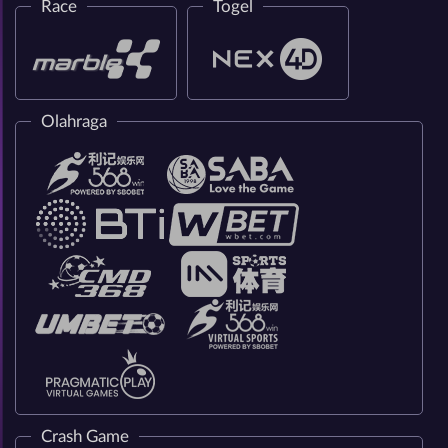
Race
Togel
Olahraga
Crash Game