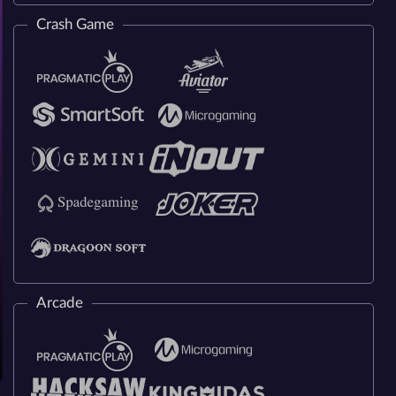
Crash Game
Arcade