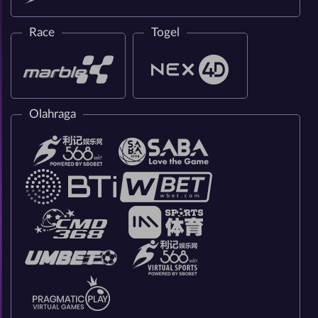
Race
Togel
Olahraga