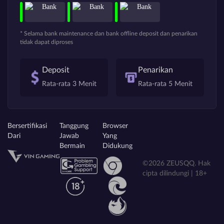
* Selama bank maintenance dan bank offline deposit dan penarikan
tidak dapat diproses
Deposit
Penarikan
Rata-rata 3 Menit
Rata-rata 5 Menit
Bersertifikasi
Tanggung
Browser
Dari
Jawab
Yang
Bermain
Didukung
©2026 ZEUSQQ. Hak
cipta dilindungi | 18+