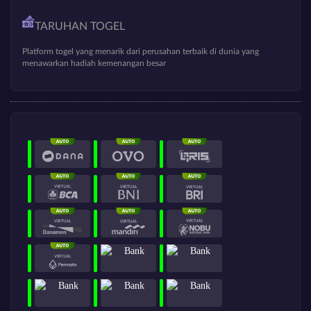
TARUHAN TOGEL
Platform togel yang menarik dari perusahan terbaik di dunia yang
menawarkan hadiah kemenangan besar