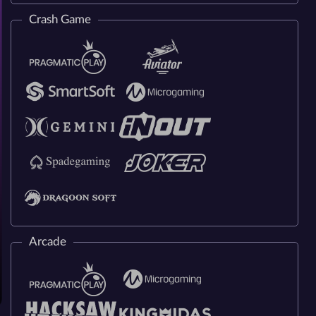
Crash Game
Arcade