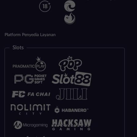
Platform Penyedia Layanan
Slots