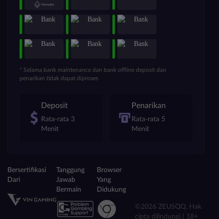
* Selama bank maintenance dan bank offline deposit dan
penarikan tidak dapat diproses
Deposit
Penarikan
Rata-rata 3
Rata-rata 5
Menit
Menit
Bersertifikasi
Tanggung
Browser
Dari
Jawab
Yang
Bermain
Didukung
©2026 ZEUSQQ. Hak
cipta dilindungi | 18+