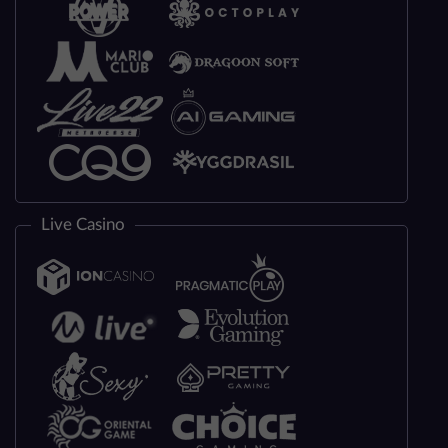
Live Casino