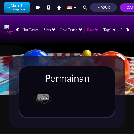
Main di
MASUK
DAF
Telegram
Hot Games
Slots
Live Casino
Race
Togel
Olahrag
Permainan
i