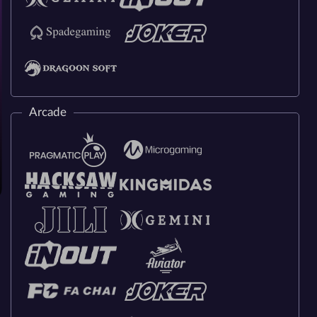
Arcade