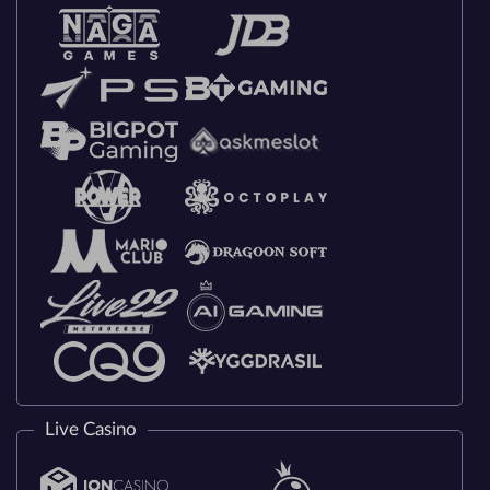
Live Casino