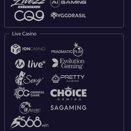
Live Casino