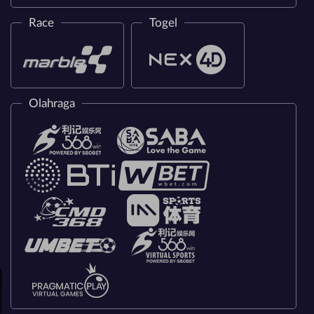
Race
Togel
Olahraga