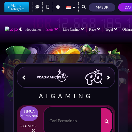
Main di
MASUK
DAF
Telegram
IDR
12,668,185,
Hot Games
Slots
Live Casino
Race
Togel
Olahr
AIGAMING
SEMUA
PERMAINAN
SLOTS
TOP
20