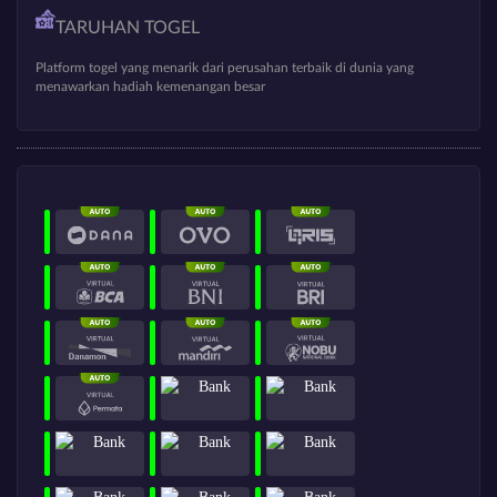
TARUHAN TOGEL
Platform togel yang menarik dari perusahan terbaik di dunia yang
menawarkan hadiah kemenangan besar