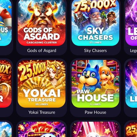
Gods of Asgard
Sky Chasers
Leg
Yokai Treasure
Paw House