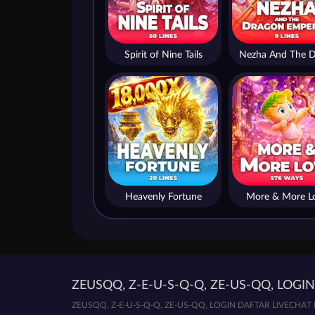
Spirit of Nine Tails
Heavenly Fortune
More & More L
ZEUSQQ, Z-E-U-S-Q-Q, ZE-US-QQ, LOGI
ZEUSQQ, Z-E-U-S-Q-Q, ZE-US-QQ, LOGIN DAFTAR LIVECHAT 