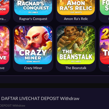
Nezha And The Dragon Emperor
Ragnar's Conquest
Amon Ra's Relic
ove
Crazy Miner
The Beanstalk
N DAFTAR LIVECHAT DEPOSIT Withdraw
DEPOSIT Withdraw