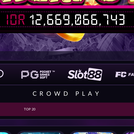
IDR
12,669,066,743
CROWD PLAY
TOP 20