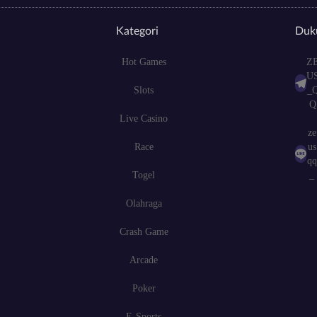
Kategori
Duk
Hot Games
Z
U
Slots
_
Q
Live Casino
ze
Race
us
qq
Togel
_
Olahraga
Crash Game
Arcade
Poker
E-Sports