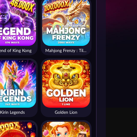
end of King Kong
Mahjong Frenzy : Tiles of Fortunes
Kirin Legends
Golden Lion