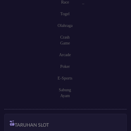
Race
_
Togel
Olahraga
Crash
Game
Arcade
Poker
E-Sports
Sabung
Ayam
TARUHAN SLOT