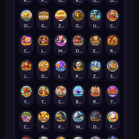
King's Sword
Party Night
Overlord & Concubine
Roll in Money
Grand Sheriff
Diamond Mogul
Over Dragon's Gate
Get Money
Zhen Long Ju Bao
Great Lion
Ultra Treasure
Caishen Coming
Candy Dynasty
LU LING QI
Many Beauties
Dragon's Treasure
Egypt Oracle
Rich Dragon
JIN HOU YE
Doggy Wealth
Icy Bar
Pandaria
Zeus
5 God Beast
You Will Win
Triple Monkey
Coin Cat
Big Diamond
Rich Lion
777
Crystal Fruits
Rich Ox
Pirate King
Wolf Legend
Dragonburst
Farm Family