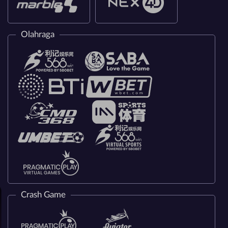
Olahraga
Crash Game