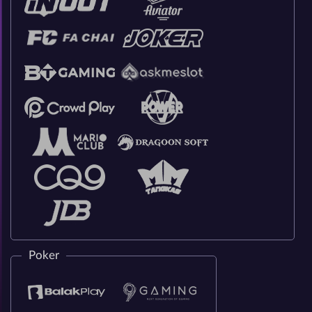
Poker