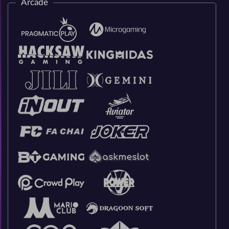
Arcade