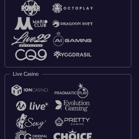
Live Casino