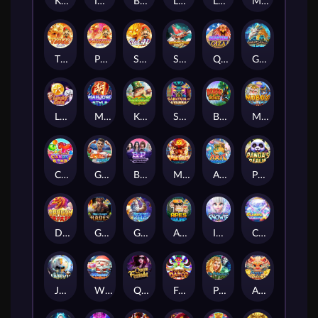
Kraken Queen
Into The Fay: Nixie
Bloodmoon Amazonia
Lucky Cat Slot4D
Lion Dance Slot4D
Macau Slot4D
Tiger Slot4D
Phoenix Slot4D
Slot4D
Shipwrecked Riches
Quantum Of Giza
Great Wall of Meta Dragon
Lucky Coins
Mahjong Style
Kingdom of Luck
Sanctum Of Savanah
Bonsai of the Riches
Mobox Olympia
Candy Bomb
Goal Rush
Black Pink (B.P.) in Metaverse
Mask of Truth Jumboways
Axie Universe
Panda Realm
Dragon FAFAFA
God's Gambit : Hades
God's Gambit Zeus
Apes Squad
Into the Fay: Snowie
Classic Diamond X5
Jarvis
Winter Winnings
Queen Femida
Fortune Dance
Princess and the Evil Witch
Advent of the Dragon