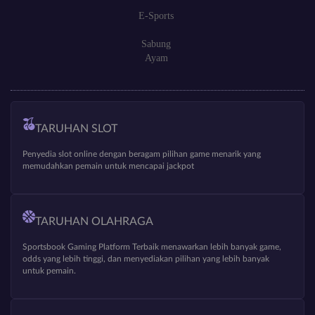
E-Sports
Sabung
Ayam
TARUHAN SLOT
Penyedia slot online dengan beragam pilihan game menarik yang
memudahkan pemain untuk mencapai jackpot
TARUHAN OLAHRAGA
Sportsbook Gaming Platform Terbaik menawarkan lebih banyak game,
odds yang lebih tinggi, dan menyediakan pilihan yang lebih banyak
untuk pemain.