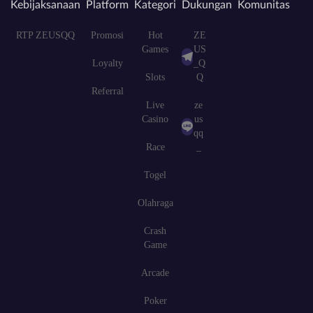
Kebijaksanaan
Platform
Kategori
Dukungan
Komunitas
RTP ZEUSQQ
Promosi
Hot
ZE
Games
US
Loyalty
_Q
Slots
Q
Referral
Live
ze
Casino
us
qq
Race
_
Togel
Olahraga
Crash
Game
Arcade
Poker