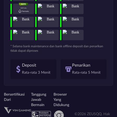
* Selama bank maintenance dan bank offline deposit dan penarikan
tidak dapat diproses
Deposit
Penarikan
Rata-rata 3 Menit
Rata-rata 5 Menit
Bersertifikasi
Tanggung
Browser
Dari
Jawab
Yang
Bermain
Didukung
©2026 ZEUSQQ. Hak