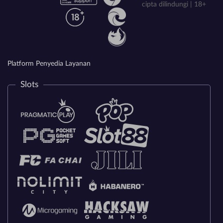
cipta dilindungi | 18+
Platform Penyedia Layanan
Slots