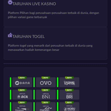
TARUHAN LIVE KASINO
Platform Pilihan bagi perusahaan-perusahaan terbaik di dunia, dengan
pilihan variasi game terbanyak
TARUHAN TOGEL
Platform togel yang menarik dari perusahan terbaik di dunia yang
menawarkan hadiah kemenangan besar