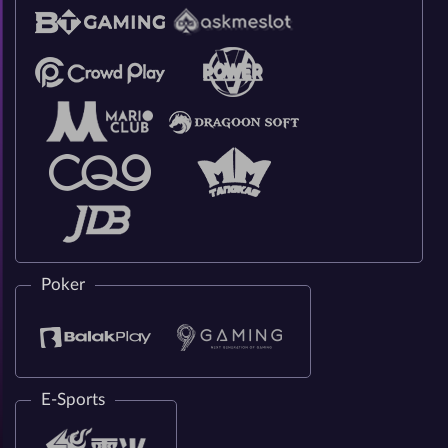
Poker
E-Sports