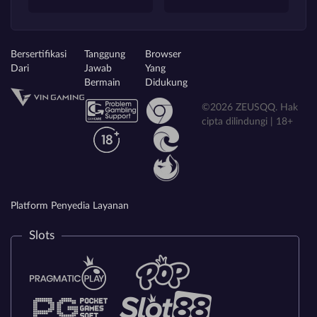
Bersertifikasi
Tanggung
Browser
Dari
Jawab
Yang
Bermain
Didukung
©2026 ZEUSQQ. Hak
cipta dilindungi | 18+
Platform Penyedia Layanan
Slots