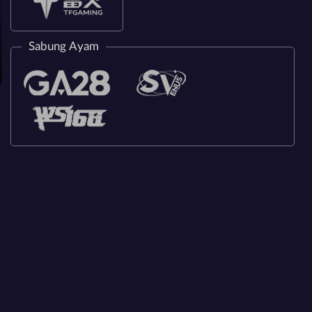
Sabung Ayam