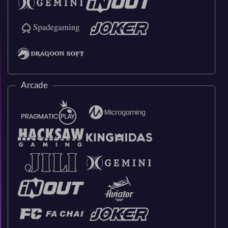
Arcade