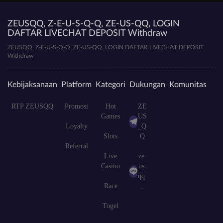
ZEUSQQ, Z-E-U-S-Q-Q, ZE-US-QQ, LOGIN
DAFTAR LIVECHAT DEPOSIT Withdraw
ZEUSQQ, Z-E-U-S-Q-Q, ZE-US-QQ, LOGIN DAFTAR LIVECHAT DEPOSIT
Withdraw
Kebijaksanaan
Platform
Kategori
Dukungan
Komunitas
RTP ZEUSQQ
Promosi
Hot
ZE
Games
US
Loyalty
_Q
Slots
Q
Referral
Live
ze
Casino
us
qq
Race
_
Togel