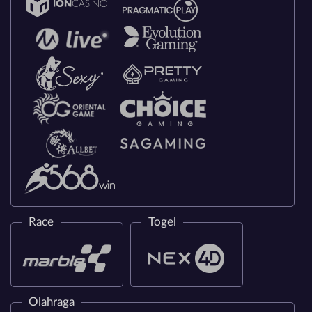
Race
Togel
Olahraga