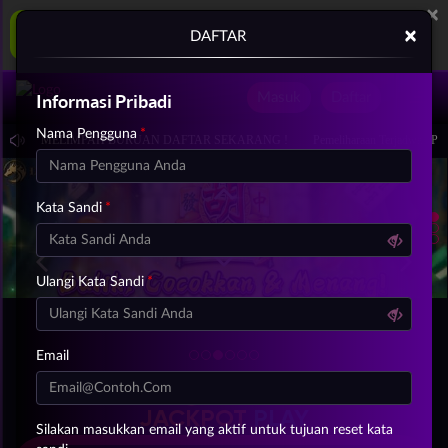
×
ZEUSQQ Aplikasi Mobile
×
UNDUH
DAFTAR
Jangan tampilkan lagi hari ini
Masuk
Daftar
Informasi Pribadi
Nama Pengguna
 BONUS MELIMPAH BURUAN DAFTAR SEKARANG !
Pemeliharaan Terjadwal: PP 
Kata Sandi
Ulangi Kata Sandi
Email
JACKPOT
PLAY
Silakan masukkan email yang aktif untuk tujuan reset kata