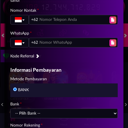
sandi
IDR
12,744,712,029
Nomor Kontak
+62
WhatsApp
HOT GAMES
SLOTS
LIVE CASINO
RACE
TOGEL
OL
+62
Game Populer
Kode Referral
Informasi Pembayaran
Metode Pembayaran
BANK
GATES OF OLYMPUS POP
STORM OF SETH 2
FORTUNE GARUDA 1000
Bank
Beranda
Nomor Rekening
Promosi
Masuk
Hub. Kami
Akun Saya